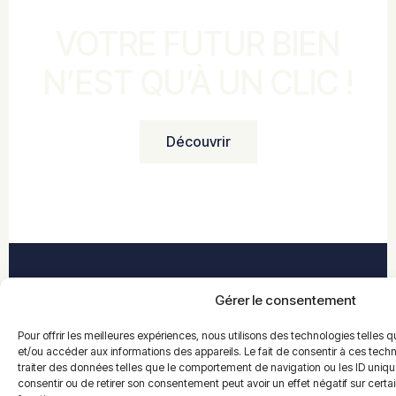
VOTRE FUTUR BIEN
N’EST QU’À UN CLIC !
Découvrir
Gérer le consentement
Pour offrir les meilleures expériences, nous utilisons des technologies telles 
et/ou accéder aux informations des appareils. Le fait de consentir à ces tec
traiter des données telles que le comportement de navigation ou les ID uniques
Votre partenaire pour l’achat, la vente, la location et
consentir ou de retirer son consentement peut avoir un effet négatif sur certa
l’investissement immobilier en Moselle. Nous