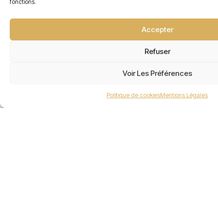
fonctions.
proposons des estimations précises, des stratégies
d’investissement sur mesure et un
accompagnement complet, de la recherche du bien
Accepter
jusqu’à la signature.
Refuser
Voir Les Préférences
Politique de cookies
Mentions Légales
PLAN DU SITE
Valoir Immobilier
Valoir Rénovation
Estimation en ligne
Nos actualités
Apporteur d'affaire
Honoraires