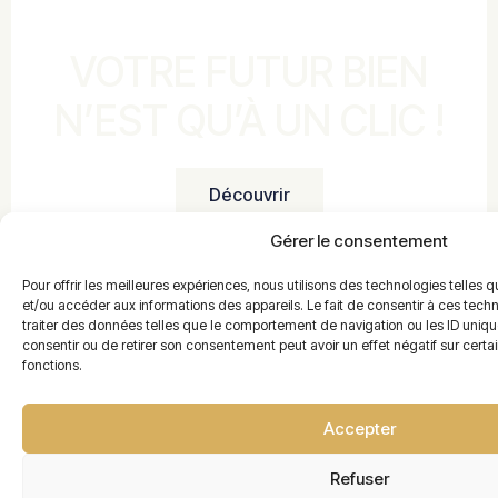
VOTRE FUTUR BIEN
N’EST QU’À UN CLIC !
Découvrir
Gérer le consentement
Pour offrir les meilleures expériences, nous utilisons des technologies telles 
et/ou accéder aux informations des appareils. Le fait de consentir à ces tec
traiter des données telles que le comportement de navigation ou les ID uniques
consentir ou de retirer son consentement peut avoir un effet négatif sur certa
fonctions.
Accepter
Refuser
Votre partenaire pour l’achat, la vente, la location et