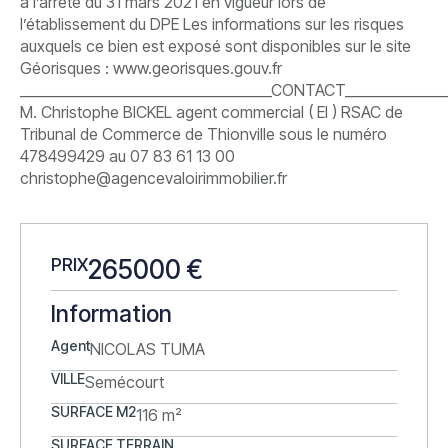
à l’arrêté du 31 mars 2021 en vigueur lors de
l’établissement du DPE Les informations sur les risques
auxquels ce bien est exposé sont disponibles sur le site
Géorisques : www.georisques.gouv.fr
____________________________________CONTACT_______________
M. Christophe BICKEL agent commercial ( EI ) RSAC de
Tribunal de Commerce de Thionville sous le numéro
478499429 au 07 83 61 13 00
christophe@agencevaloirimmobilier.fr
PRIX
265000 €
Information
Agent
NICOLAS TUMA
VILLE
Semécourt
SURFACE M2
116 m²
SURFACE TERRAIN