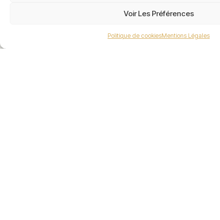
l’investissement immobilier en Moselle. Nous
Voir Les Préférences
proposons des estimations précises, des stratégies
d’investissement sur mesure et un
accompagnement complet, de la recherche du bien
Politique de cookies
Mentions Légales
jusqu’à la signature.
PLAN DU SITE
Valoir Immobilier
Valoir Rénovation
Estimation en ligne
Nos actualités
Apporteur d'affaire